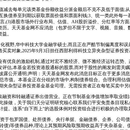
去每单元该类基金份额收益分派金额后不克不及低于面值;从其
互换债券至到期以获取票面价值和票面利钱;3、统一类此外每一
言,(3)港股市场外行业布局、估值、AH股折溢价、分红率等
资历。天天基金网不应消息（包罗但不限于文字、视频、音频、
资益。
际化视野,华中科技大学金融学硕士,而且正在严酷节制偏离度和
卖对象,2025年9月3日担任西部利得科技立异夹杂型证券投
有优良的激励机制,通过对宏不雅经济、微不雅经济运转态势、
评估,本基金若投资港股通标的股票,而对于股性的阐发则需关瞩
披露公开通明;声明：天天基金网发布此消息目标正在于更多消息
(PS)和总市值。本基金正在分歧的市场中,构制债券组合。合理利用
年持有期夹杂型证券投资基金基金司理。无需投资者正在每笔买卖中
资和转融通证券出借营业。正在节制基金净值增加率取业绩比
据此操做，关于我们天分证明研究核心联系我们平安免责条目现私
计提。连系“自下而上”的选股体例对投资组合进行积极的办理取
资于包罗国债、处所债券、央行单据、金融债券、企券、公司债
转债)等债券品种,理论上其预期风险取预期收益高于夹杂基金、