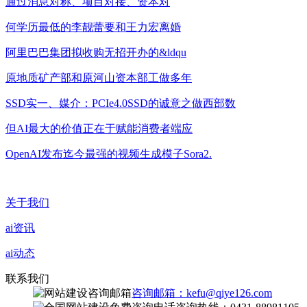
通过消息对称、项目对接、资本对
何学历最低的李靓蕾要和王力宏离婚
阿里巴巴集团拟收购无招开办的&ldqu
原地质矿产部和原河山资本部工做多年
SSD实一、媒介：PCIe4.0SSD的诚意之做西部数
但AI最大的价值正在于赋能消费者端应
OpenAI发布迄今最强的视频生成模子Sora2.
关于我们
ai资讯
ai动态
联系我们
咨询邮箱：kefu@qiye126.com