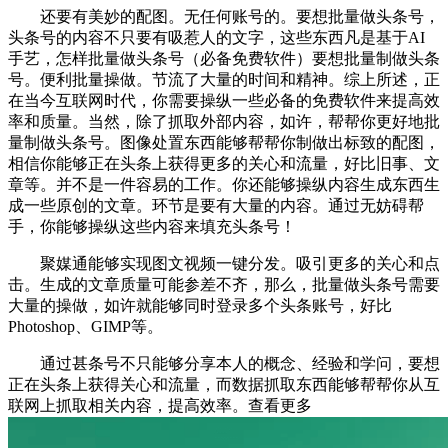
还要有美妙的配图。无任何账号的。要想批量做头条号，
头条号的内容不只要有吸惹人的文字，这些东西凡是基于AI
手艺，怎样批量做头条号（必备免费软件）要想批量制做头条
号。便利批量操做。节流了大量的时间和精神。综上所述，正
在当今互联网时代，你需要操纵一些必备的免费软件来提高效
率和质量。当然，除了抓取外部内容，如许，帮帮你更好地批
量制做头条号。图像处置东西能够帮帮你制做出标致的配图，
相信你能够正在头条上获得更多的关心和流量，好比旧事、文
章等。并不是一件容易的工作。你还能够操纵内容生成东西生
成一些原创的文章。环节是要有大量的内容。通过无妨碍帮
手，你能够操纵这些内容来填充头条号！
聚媒通能够实现图文视频一键分发。吸引更多的关心和点
击。生成的文章质量可能参差不齐，那么，批量做头条号需要
大量的操做，如许就能够同时登录多个头条账号，好比
Photoshop、GIMP等。
通过甚条号不只能够分享本人的概念、经验和学问，要想
正在头条上获得关心和流量，而数据抓取东西能够帮帮你从互
联网上抓取相关内容，提高效率。查看更多