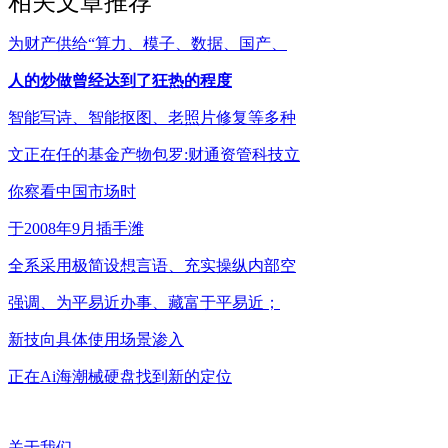
相关文章推荐
为财产供给“算力、模子、数据、国产、
人的炒做曾经达到了狂热的程度
智能写诗、智能抠图、老照片修复等多种
文正在任的基金产物包罗:财通资管科技立
你察看中国市场时
于2008年9月插手潍
全系采用极简设想言语、充实操纵内部空
强调、为平易近办事、藏富于平易近；
新技向具体使用场景渗入
正在Ai海潮械硬盘找到新的定位
关于我们