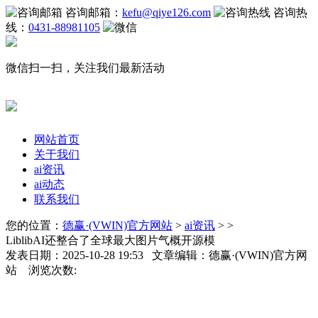
咨询邮箱：
kefu@qiye126.com
咨询热
线：
0431-88981105
微信扫一扫，关注我们最新活动
网站首页
关于我们
ai资讯
ai动态
联系我们
您的位置：
德赢·(VWIN)官方网站
>
ai资讯
> >
LiblibAI还整合了全球最大图片气概开源模
发表日期：2025-10-28 19:53 文章编辑：德赢·(VWIN)官方网
站 浏览次数: