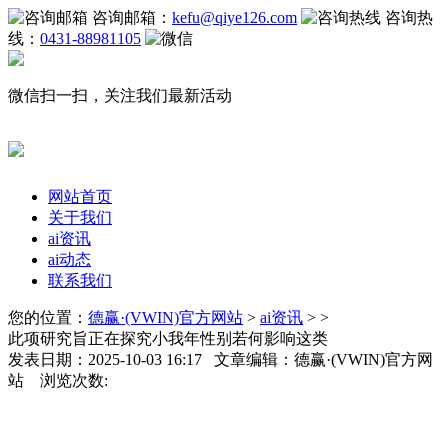
咨询邮箱：
kefu@qiye126.com
咨询热
线：
0431-88981105
微信扫一扫，关注我们最新活动
网站首页
关于我们
ai资讯
ai动态
联系我们
您的位置：
德赢·(VWIN)官方网站
>
ai资讯
> >
此项研究旨正在探究小我年性别若何影响这类
发表日期：2025-10-03 16:17 文章编辑：德赢·(VWIN)官方网
站 浏览次数: