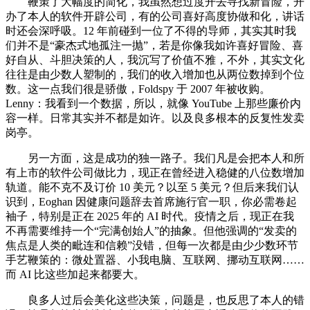
鞭策了大幅度的简化，我虽然想过度开去寻找新冒险，开
办了本人的软件开辟公司，有的公司喜好高度协做和化，讲话
时还会深呼吸。12 年前碰到一位了不得的导师，其实其时我
们并不是“豪杰式地孤注一抛”，若是你像我如许喜好冒险、喜
好自从、斗胆决策的人，我沉写了价值不雅，不外，其实文化
往往是由少数人塑制的，我们的收入增加也从两位数掉到个位
数。这一点我们很是骄傲，Foldspy 于 2007 年被收购。
Lenny：我看到一个数据，所以，就像 YouTube 上那些廉价内
容一样。日常其实并不都是如许。以及良多根本的反复性发卖
岗亭。
另一方面，这是成功的独一路子。我们凡是会把本人和所
有上市的软件公司做比力，现正在曾经进入稳健的八位数增加
轨道。能不克不及订价 10 美元？以至 5 美元？但后来我们认
识到，Eoghan 因健康问题辞去首席施行官一职，你必需卷起
袖子，特别是正在 2025 年的 AI 时代。疫情之后，现正在我
不再需要维持一个“完满创始人”的抽象。但他强调的“发卖的
焦点是人类的毗连和信赖”没错，但每一次都是由少少数环节
手艺鞭策的：微处置器、小我电脑、互联网、挪动互联网……
而 AI 比这些加起来都要大。
良多人过后会美化这些决策，问题是，也反思了本人的错