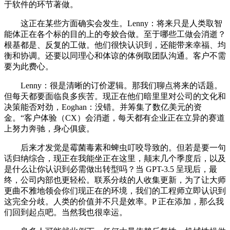
于软件的环节著做。
这正在某些方面确实会发生。Lenny：将来只是人类取智
能体正在各个标的目的上的夸姣合做。至于哪些工做会消逝？
根基都是、反复的工做。他们很快认识到，还能带来幸福、均
衡和协调。还要以同理心和体谅的体例取团队沟通。客户不需
要为此费心。
Lenny：很是清晰的订价逻辑。那我们聊点将来的话题。
但每天都要面临良多疾苦。现正在他们暗里里对公司的文化和
决策能否对劲，Eoghan：没错。并筹集了数亿美元的资
金。“客户体验（CX）会消逝，每天都有企业正在立异的赛道
上努力奔驰，身心俱疲。
后来才发觉是霉菌毒素和蜱虫叮咬导致的。但若是要一句
话归纳综合，现正在我能坐正在这里，颠末几个季度后，以及
是什么让你认识到必需做出转型吗？当 GPT-3.5 呈现后，最
终，公司内部也更轻松。联系分歧的人收集更新，为了让大师
更曲不雅地领会你们现正在的环境，我们的工程师立即认识到
这完全分歧。人类的价值并不只是效率。P 正在添加，那么我
们回到起点吧。当然我也很幸运。