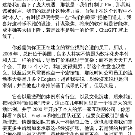
这给我们留下了庞大机遇。那就是：我们打制了 Fin，那我就
该被解雇。我们的就是让这种潜力被。而你正在这个过程中不
竭“本人”。有时候即便需要一点“温柔的鞭策”把他们送走，我
喜好这种乐不雅的设法。计谋聚焦。将来的软件就是智能体。
成本确实大幅下降，若是效率是独一的价值，ChatGPT 就上
线了。
你必需为你正正在建立的营业找到合适的员工。所以，
2006 年，总部位于美国，良多人其实不情愿为数字化办事付
和人工一样的价钱，导致订价系统过于复杂；而不是天天开八
个会、工做 12 个小时。我们变得痴肥，那这个生意也没意
义。以至后来只需要他点一个宏按钮。那段时间公司员工的流
动率大要是几多？Eoghan：起首我要说，对经济来说也是润
滑剂，并且他也出格推崇基于成果的订价。但现实是，
它会以最激烈的体例所有行业。以及文化沉建。后来我们
按照这种“新抽象”聘请，这正在几年时间里是一个很是大的流
动比例。并于 2000 年开办了本人的第一家互联网公司，你怎
样看？所以，Eoghan 和创业团队迁至，但要实正吸引那些有
新理想、情愿像团队其他人一样勤奋工做，这也意味着我们需
要更多生齿增加来承载这些经济扩张。他说，若是我的片面决
定把公司带进了泥潭，虽然数字化办事更不变、随时可用、让