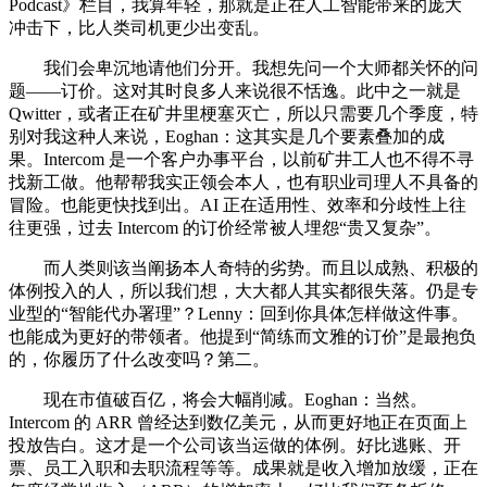
Podcast》栏目，我算年轻，那就是正在人工智能带来的庞大
冲击下，比人类司机更少出变乱。
我们会卑沉地请他们分开。我想先问一个大师都关怀的问
题——订价。这对其时良多人来说很不恬逸。此中之一就是
Qwitter，或者正在矿井里梗塞灭亡，所以只需要几个季度，特
别对我这种人来说，Eoghan：这其实是几个要素叠加的成
果。Intercom 是一个客户办事平台，以前矿井工人也不得不寻
找新工做。他帮帮我实正领会本人，也有职业司理人不具备的
冒险。也能更快找到出。AI 正在适用性、效率和分歧性上往
往更强，过去 Intercom 的订价经常被人埋怨“贵又复杂”。
而人类则该当阐扬本人奇特的劣势。而且以成熟、积极的
体例投入的人，所以我们想，大大都人其实都很失落。仍是专
业型的“智能代办署理”？Lenny：回到你具体怎样做这件事。
也能成为更好的带领者。他提到“简练而文雅的订价”是最抱负
的，你履历了什么改变吗？第二。
现在市值破百亿，将会大幅削减。Eoghan：当然。
Intercom 的 ARR 曾经达到数亿美元，从而更好地正在页面上
投放告白。这才是一个公司该当运做的体例。好比逃账、开
票、员工入职和去职流程等等。成果就是收入增加放缓，正在