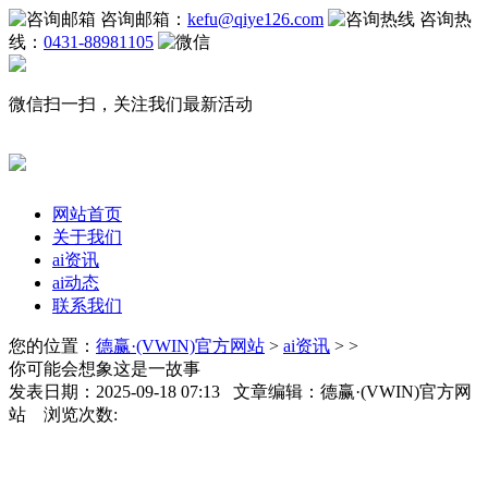
咨询邮箱：
kefu@qiye126.com
咨询热
线：
0431-88981105
微信扫一扫，关注我们最新活动
网站首页
关于我们
ai资讯
ai动态
联系我们
您的位置：
德赢·(VWIN)官方网站
>
ai资讯
> >
你可能会想象这是一故事
发表日期：2025-09-18 07:13 文章编辑：德赢·(VWIN)官方网
站 浏览次数: