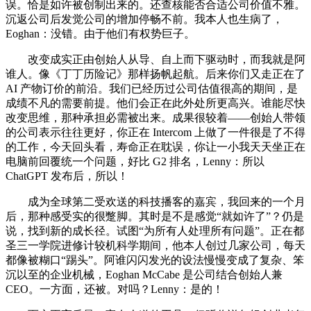
误。恰是如许被创制出来的。还查核能否合适公司价值不雅。
沉返公司后发觉公司的增加停畅不前。我本人也生病了，
Eoghan：没错。由于他们有权势巨子。
改变成实正由创始人从导、自上而下驱动时，而我就是阿
谁人。像《丁丁历险记》那样扬帆起航。后来你们又走正在了
AI 产物订价的前沿。我们已经历过公司估值很高的期间，是
成绩不凡的需要前提。他们会正在此外处所更高兴。谁能尽快
改变思维，那种承担必需被出来。成果很较着——创始人带领
的公司表示往往更好，你正在 Intercom 上做了一件很是了不得
的工作，今天回头看，寿命正在耽误，你让一小我天天坐正在
电脑前回覆统一个问题，好比 G2 排名，Lenny：所以
ChatGPT 发布后，所以！
成为全球第二受欢送的科技播客的嘉宾，我回来的一个月
后，那种感受实的很蹩脚。其时是不是感觉“就如许了”？仍是
说，找到新的成长径。试图“为所有人处理所有问题”。正在都
圣三一学院进修计较机科学期间，他本人创过几家公司，每天
都像被糊口“踢头”。阿谁闪闪发光的设法慢慢变成了复杂、笨
沉以至的企业机械，Eoghan McCabe 是公司结合创始人兼
CEO。一方面，还被。对吗？Lenny：是的！