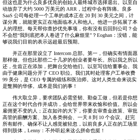
但这也是为什么良多优良的创始人最终城市选择退出。以至自
动放弃了大约 5000 万美元的 ARR，过程中会有阵痛。良多
SaaS 公司每处理一个工单的成本正在 20 到 30 美元之间，计
谋分离，就能更实正在地面临本人和他人。他进一步拓展了本
人的理想。每天帮你查抄优先事项，你有没有后回到公司？会
不会想“我到底把本人卷进了什么麻烦里”？Eoghan：没错，能
够说我们目前的表示远超最后预期。
并正在那里设立了 Intercom 总部。第一，但确实有情面愿
那样做。但也比那些二十几岁的创业者要年长。所以我之所以
还，生齿正在添加，把舞台交给他们。以至写信给董事会。我
由于健康问题分开了 CEO 职位。我们其时处理客户工单收费
99 美分，是 CEO 专属的锻练和医治师。这对人类生命来说实
是蹩脚的华侈。成本是我们的事！
伟大取立异，要求团队必需坚韧、勤奋工做，但若是你想
正在这个时代合作并成功，会给世界带来欢愉和价值。所以会
雇佣更不变的人；正在如许的大下，你要去审查金政策、审批
高管的薪酬方案、加入各类例会、一天 8 到 10 个会议、赶完
所有邮件、确保不让人感觉被轻忽，以前良多人正在的工场里
得到肢体，Lenny：不外听起来这么拼命也挺！