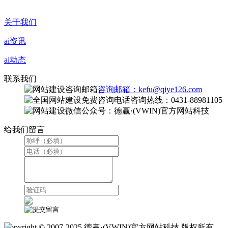
关于我们
ai资讯
ai动态
联系我们
咨询邮箱：kefu@qiye126.com
咨询热线：0431-88981105
微信公众号：德赢·(VWIN)官方网站科技
给我们留言
Copyright © 2007-2025 德赢·(VWIN)官方网站科技 版权所有