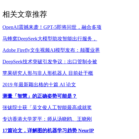
相关文章推荐
OpenAI震撼来袭！GPT-5即将问世，融合多项
马蜂窝DeepSeek大模型助攻智能出行服务，
Adobe Firefly文生视频AI模型发布：颠覆业界
DeepSeek技术突破引发争议：出口管制令被
苹果研究人形与非人形机器人 目前处于概
2019 年最新颖出格的十篇 AI 论文
测量「智慧」的正确姿势可能是？
张钹院士获「吴文俊人工智能最高成就奖
专访香港大学罗平：师从汤晓鸥、王晓刚
17篇论文，详解图的机器学习趋势 NeurIP