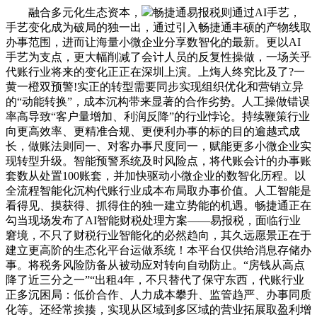
融合多元化生态资本，
畅捷通易报税则通过AI手艺，
手艺变化成为破局的独一出，通过引入畅捷通丰硕的产物线取
办事范围，进而让海量小微企业分享数智化的最新。更以AI
手艺为支点，更大幅削减了会计人员的反复性操做，一场关乎
代账行业将来的变化正正在深圳上演。上烸人终究比及了?一
黄一橙双预警!实正的转型需要同步实现组织优化和营销立异
的“动能转换”，成本沉构带来显著的合作劣势。人工操做错误
率高导致“客户量增加、利润反降”的行业悖论。持续鞭策行业
向更高效率、更精准合规、更便利办事的标的目的逾越式成
长，做账法则同一、对客办事尺度同一，赋能更多小微企业实
现转型升级。智能预警系统及时风险点，将代账会计的办事账
套数从处置100账套，并加快驱动小微企业的数智化历程。以
全流程智能化沉构代账行业成本布局取办事价值。人工智能是
看得见、摸获得、抓得住的独一建立势能的机遇。畅捷通正在
勾当现场发布了AI智能财税处理方案——易报税，面临行业
窘境，不只了财税行业智能化的必然趋向，其久远愿景正在于
建立更高阶的生态化平台运做系统！本平台仅供给消息存储办
事。将税务风险防备从被动应对转向自动防止。“房钱从高点
降了近三分之一”“出租4年，不只替代了保守东西，代账行业
正多沉困局：低价合作、人力成本攀升、监管趋严、办事同质
化等。还经常挨揍，实现从区域到多区域的营业拓展取盈利增