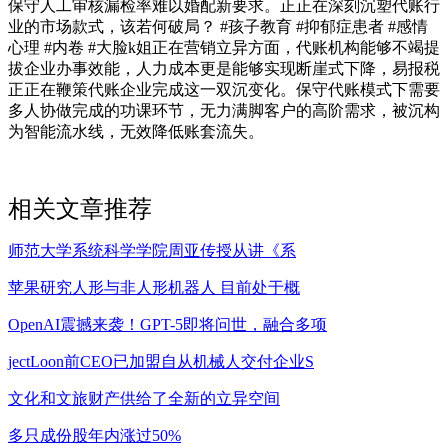
保守人工审核漏检率难以婚配新要求。正正在深刻沉塑代账行
业的市场款式，该若何破局？ #孩子教育 #抑郁症患者 #感情
心理 #内卷 #大脸k姐正在营销立异方面，代账机构能够不竭提
拔企业办事效能，人力成本更是能够实现断崖式下降，易报税
正正在鞭策代账企业完成这一双沉变化。保守代账模式下需要
多人协做完成的功课环节，无力满脚客户的高阶需求，被沉构
为智能流水线，无效降低账套流失。
相关文章推荐
师范大学系统科学学院周亚传授从讲《系
苹果研究人形与非人形机器人 目前处于概
OpenAI震撼来袭！GPT-5即将问世，融合多项
jectLoon前CEO已加盟自从机械人交付企业S
文化和文旅财产供给了全新的立异空间
多只成份股年内涨过50%