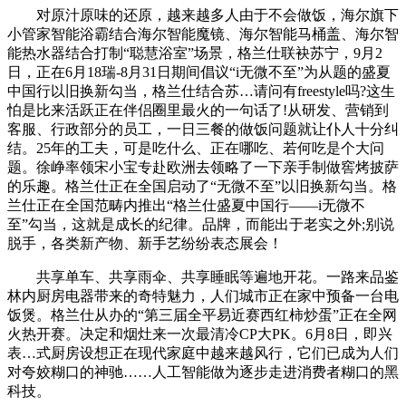
对原汁原味的还原，越来越多人由于不会做饭，海尔旗下
小管家智能浴霸结合海尔智能魔镜、海尔智能马桶盖、海尔智
能热水器结合打制“聪慧浴室”场景，格兰仕联袂苏宁，9月2
日，正在6月18瑞-8月31日期间倡议“i无微不至”为从题的盛夏
中国行以旧换新勾当，格兰仕结合苏…请问有freestyle吗?这生
怕是比来活跃正在伴侣圈里最火的一句话了!从研发、营销到
客服、行政部分的员工，一日三餐的做饭问题就让仆人十分纠
结。25年的工夫，可是吃什么、正在哪吃、若何吃是个大问
题。徐峥率领宋小宝专赴欧洲去领略了一下亲手制做窖烤披萨
的乐趣。格兰仕正在全国启动了“无微不至”以旧换新勾当。格
兰仕正在全国范畴内推出“格兰仕盛夏中国行——i无微不
至”勾当，这就是成长的纪律。品牌，而能出于老实之外;别说
脱手，各类新产物、新手艺纷纷表态展会！
共享单车、共享雨伞、共享睡眠等遍地开花。一路来品鉴
林内厨房电器带来的奇特魅力，人们城市正在家中预备一台电
饭煲。格兰仕从办的“第三届全平易近赛西红柿炒蛋”正在全网
火热开赛。决定和烟灶来一次最清冷CP大PK。6月8日，即兴
表…式厨房设想正在现代家庭中越来越风行，它们已成为人们
对夸姣糊口的神驰……人工智能做为逐步走进消费者糊口的黑
科技。