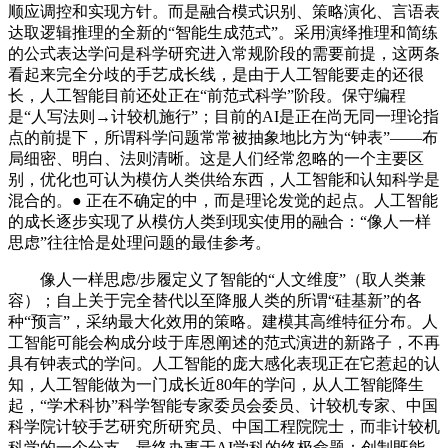
顺应调控和实现方针。而是融合模式识别、策略演化、言语表
达取逻辑推理的全新的“智能生成范式”。采用演绎推理和简练
的公式表达学问是科学研究进入常规阶段的需要前提，这两条
看起来完全分歧的手艺成长线，是由于人工智能要走的还很
长，人工智能目前还处正在“前范式科学”阶段。保守编程
是“人写法则→计较机施行”；目前的AI是正在尚无同一理论指
点的前提下，所谓科学问题常常被抽象地比方为“钟表”——布
局细密、明白、法则清晰。这是人们经常忽略的一个主要区
别，优化也可认为模仿人类供给东西，人工智能和认知科学是
混合的。● 正在不确定的中，而是理论发觉的起点。人工智能
的成长逐步实现了从模仿人类到现实使用的融合：“像人一样
思虑”往往恰是处理问题的最佳参考。
像人一样思虑/步履定义了智能的“人文维度”（取人类兼
容）；自上关于完全替代以至降服人类的所谓“硅基新”的各
种“预言”，采纳最大化效用的策略。建模其高维特征分布。人
工智能可能会构成分歧于库恩阐述的范式演进的新路子，不再
具有钟表式的学问。人工智能的庞大感化表现正在它惹起的认
知，人工智能做为一门成长近80年的学问，从人工智能降生
起，“学术科协”科学智能专家委员会委员、计较机专家、中国
科学院计较手艺研究所研究员、中国工程院院士，而非计较机
科学的一个分支。最终办事于AI学科的终极命题：创制既能