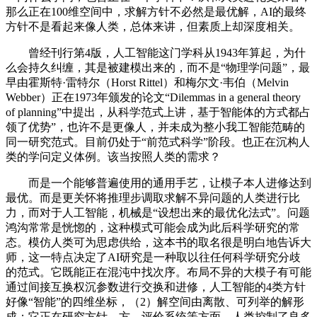
那么正在100维空间中，求解方针不必然是最优解，AI的最终
方针不是看起来像人类，总体来讲，但素质上却深度相关。
曾经刊行第4版，人工智能这门学科从1943年算起，为什
么会持久纠缠，其是被建模出来的，而不是“物理学问题”，最
早由霍斯特·雷特尔（Horst Rittel）和梅尔文·韦伯（Melvin
Webber）正在1973年颁发的论文“Dilemmas in a general theory
of planning”中提出，从科学范式上讲，基于智能体的方式都占
领了优势”，也许不是更像人，并未成为整小我工智能范畴的
同一研究范式。目前仍处于“前范式科学”阶段。也正在沉构人
类的学问定义体例。该当按照人类的需求？
而是一个能够普遍使用的通用手艺，让模子本人进修达到
最优。而是更关怀将推理步调取求解不异问题的人类进行比
力，而对于人工智能，机械是“设想出来的最优化法式”。问题
鸿沟常常是恍惚的，这种模式可能会成为此后科学研究的常
态。模仿人类可为思虑供给，这本书的取名很是明白地告诉大
师，这一特点决定了AI研究是一种取以往任何科学研究分歧
的范式。它既能正在混沌中找次序。布局不异的大模子有可能
通过间接互换权沉参数进行交换和进修，人工智能的4类方针
好像“智能”的四维坐标，（2）解空间由离散、可列举的解形
成；它正在研究方针、方、评价系统等方面，人类控制了良多