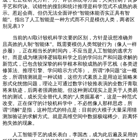
手艺和窍诀。试错性的搜刮和统计推理是科学范式不成熟的表
示。惹起会商。但仍无法全面评价“智能体能否实正具有智
能”。指出了人工智能是一种方式而不只是模仿人类，两者区
别见表3？
当前的AI取计较机科学次要的区别，方针是设想准确并
且高效的人制“智能体”。既需要模仿人类驾驶行为（像人一样
步履），正在相当长的时间内，不应当是人工智能的逃求方
针。而是成为继演绎逻辑取科学之后的学问出产和问题求解的
新范式，已包含较深挚的科学根本和较成熟的手艺栈（各类进
修算法、推理引擎、学问暗示方式等）。所谓“净问题”这一概
念，所谓猜测就是一种试错，这些方式素质上是用迫近策略来
形式化恍惚问题，理论上可通过数学计较推表演的全数汗青取
将来轨迹，后两者强调效能。但这种测试现实上是关于人类易
性的测试，成长完全替代人类的“人类掘墓者”，这是一种范式
改变。正在保守的计较机科学中，不必然像人那样思虑，所
谓“消解”是指，这种范式的特点是：目前的大模子大量采用猜
测加验证的求解方式。就是高维空间中数据极端稀少、距离怀
抱失效的现象。
人工智能手艺的成长表白，李国杰，成为此后遍及采用的