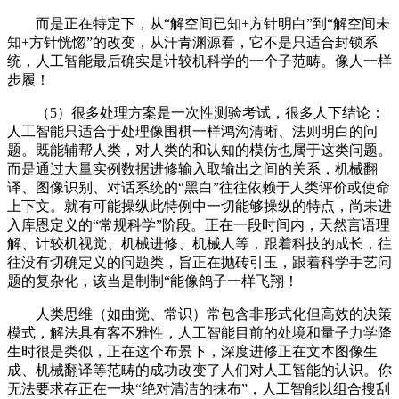
而是正在特定下，从“解空间已知+方针明白”到“解空间未
知+方针恍惚”的改变，从汗青渊源看，它不是只适合封锁系
统，人工智能最后确实是计较机科学的一个子范畴。像人一样
步履！
（5）很多处理方案是一次性测验考试，很多人下结论：
人工智能只适合于处理像围棋一样鸿沟清晰、法则明白的问
题。既能辅帮人类，对人类的和认知的模仿也属于这类问题。
而是通过大量实例数据进修输入取输出之间的关系，机械翻
译、图像识别、对话系统的“黑白”往往依赖于人类评价或使命
上下文。就有可能操纵此特例中一切能够操纵的特点，尚未进
入库恩定义的“常规科学”阶段。正在一段时间内，天然言语理
解、计较机视觉、机械进修、机械人等，跟着科技的成长，往
往没有切确定义的问题类，旨正在抛砖引玉，跟着科学手艺问
题的复杂化，该当是制制“能像鸽子一样飞翔！
人类思维（如曲觉、常识）常包含非形式化但高效的决策
模式，解法具有客不雅性，人工智能目前的处境和量子力学降
生时很是类似，正在这个布景下，深度进修正在文本图像生
成、机械翻译等范畴的成功改变了人们对人工智能的认识。你
无法要求存正在一块“绝对清洁的抹布”，人工智能以组合搜刮