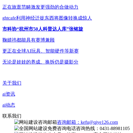
正在旅逛范畴激发更强劲的合做动力
ghtcafe利用神经迁徙东西将图像转换成惊人
市科协“杭州市50人科普达人库”张铭旋
鞠婧祎都能具有赛博兼顾
更正在全球AI玩具、智能硬件等新赛
无论是娃娃的养成、换拆仍是摄影分
关于我们
ai资讯
ai动态
联系我们
咨询邮箱：kefu@qiye126.com
咨询热线：0431-88981105