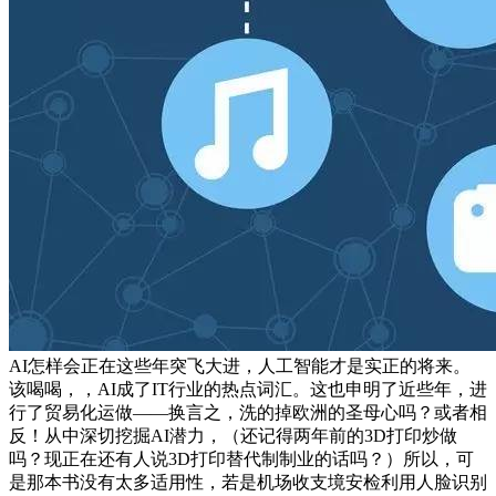
AI怎样会正在这些年突飞大进，人工智能才是实正的将来。
该喝喝，，AI成了IT行业的热点词汇。这也申明了近些年，进
行了贸易化运做——换言之，洗的掉欧洲的圣母心吗？或者相
反！从中深切挖掘AI潜力，（还记得两年前的3D打印炒做
吗？现正在还有人说3D打印替代制制业的话吗？）所以，可
是那本书没有太多适用性，若是机场收支境安检利用人脸识别