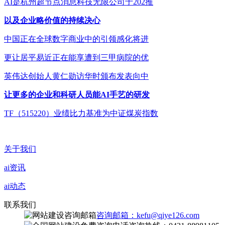
AI是杭州超节点消息科技无限公司于202推
以及企业略价值的持续决心
中国正在全球数字商业中的引领感化将进
更让居平易近正在能享遭到三甲病院的优
英伟达创始人黄仁勋访华时颁布发表向中
让更多的企业和科研人员能AI手艺的研发
TF（515220）业绩比力基准为中证煤炭指数
关于我们
ai资讯
ai动态
联系我们
咨询邮箱：kefu@qiye126.com