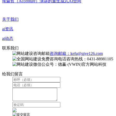
埃森哲（Accenture）演讲的重生成式AI合同
关于我们
ai资讯
ai动态
联系我们
咨询邮箱：kefu@qiye126.com
咨询热线：0431-88981105
微信公众号：德赢·(VWIN)官方网站科技
给我们留言