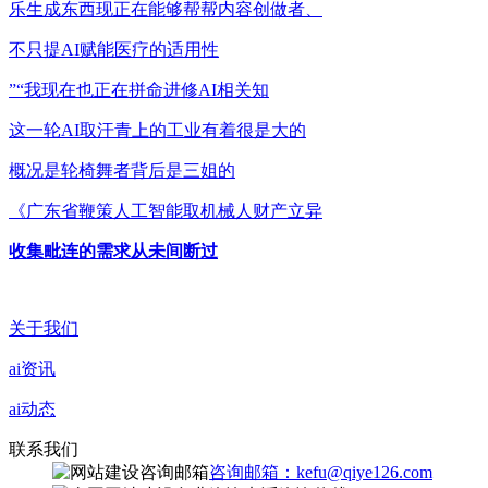
乐生成东西现正在能够帮帮内容创做者、
不只提AI赋能医疗的适用性
”“我现在也正在拼命进修AI相关知
这一轮AI取汗青上的工业有着很是大的
概况是轮椅舞者背后是三姐的
《广东省鞭策人工智能取机械人财产立异
收集毗连的需求从未间断过
关于我们
ai资讯
ai动态
联系我们
咨询邮箱：kefu@qiye126.com