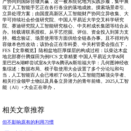
产协同到国际合做共赢，这一被系统化地为实践步履，集中展
现了人工智能手艺正在各行各业的落地成效。摸索场景牵引、
立异处理方案；由国度高新区人工智能财产协同立异收集、大
学可持续社会价值研究院、中国人平易近大学交叉科学研究
院、赛迪研究院人工智能研究核心、中关村成长集团等结合从
办。转载请联系授权。从手艺挖掘、评估、资金投入到算力支
持、概念验证、场景使用等方面供给全链条办事。且不得对内
容做本色性改动；该协会正在市科委、中关村管委会指点下，
FES【文章概览】陆相盆地巨厚煤层的构成过程：以柴达木盆
地北部赛什腾煤田为例FCS 文章精要 中国人平易近大学&阿
里巴巴&湖畔尝试室&大学&腾讯&斯坦福大学：几何图神经收
集综述：数据布局、模子取使用大会设置了多个分论坛和勾
当，人工智能百人会已堆积了60多位人工智能范畴顶尖学者、
相关行业领甲士物以及具备立异潜力的青年前锋。2025人工智
能（AI）+大会正在举办，
相关文章推荐
但不影响原有的利用习惯