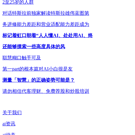
2至25岁的人群
对话特斯拉前独家解读特斯拉雄伟蓝图第
务进修能力差距和营业适配能力差距成为
标记着虹口朝着“人人懂AI、处处用AI、终
还能够摸索一些高度具体的风
聪慧糊口触手可及
第一part的根本篇对AI小白很是友
测量「智慧」的正确姿势可能是？
请勿相信代客理财、免费荐股和炒股培训
关于我们
ai资讯
ai动态