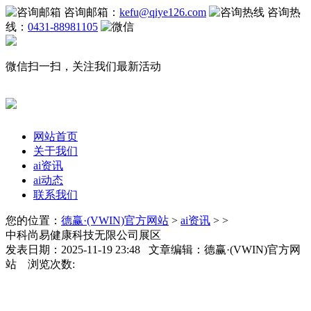
咨询邮箱：
kefu@qiye126.com
咨询热
线：
0431-88981105
微信扫一扫，关注我们最新活动
网站首页
关于我们
ai资讯
ai动态
联系我们
您的位置：
德赢·(VWIN)官方网站
>
ai资讯
> >
中科尚易健康科技无限公司展区
发表日期：2025-11-19 23:48 文章编辑：德赢·(VWIN)官方网
站 浏览次数: