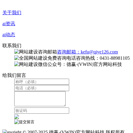
关于我们
ai资讯
ai动态
联系我们
咨询邮箱：kefu@qiye126.com
咨询热线：0431-88981105
微信公众号：德赢·(VWIN)官方网站科技
给我们留言
Copyright © 2007-2025 德赢·(VWIN)官方网站科技 版权所有