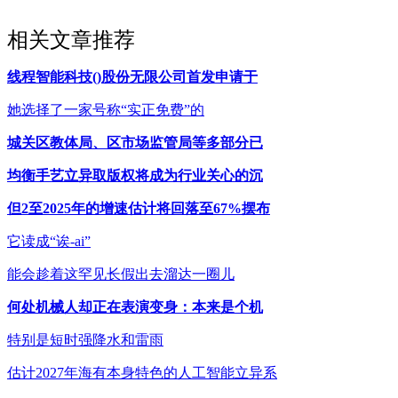
相关文章推荐
线程智能科技()股份无限公司首发申请于
她选择了一家号称“实正免费”的
城关区教体局、区市场监管局等多部分已
均衡手艺立异取版权将成为行业关心的沉
但2至2025年的增速估计将回落至67%摆布
它读成“诶-ai”
能会趁着这罕见长假出去溜达一圈儿
何处机械人却正在表演变身：本来是个机
特别是短时强降水和雷雨
估计2027年海有本身特色的人工智能立异系