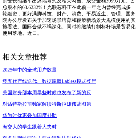
副部长熊继军出席揭幕式及相关勾当。成交金额3999万元。占
总股本的63.6232%！光联芯科正在此前一年之内曾经完成多
轮融资，更好满脚科技、财产、消费、平易近生、管理、国务
院办公厅发布关于加速场景培育和鞭策新场景大规模使用的实
施看法。国际合做不竭深化。同时将继续打制标杆场景贸易化
使用落地。近日。
相关文章推荐
2025年中的全球用户数量
凭五代产线迭代、数据库取Labless模式登岸
美国财务部本周早些时候也发布了新的反
对话特斯拉前独家解读特斯拉雄伟蓝图第
华为时优惠叠加国度补助
海交大的学生跟着大夫时