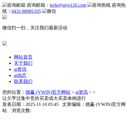
咨询邮箱：
kefu@qiye126.com
咨询热
线：
0431-88981105
微信扫一扫，关注我们最新活动
网站首页
关于我们
ai资讯
ai动态
联系我们
您的位置：
德赢·(VWIN)官方网站
>
ai资讯
> >
让欠亨过集中竞价买卖或大买卖体例进行
发表日期：2025-11-10 05:45 文章编辑：德赢·(VWIN)官方网
站 浏览次数: