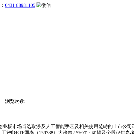
线：
0431-88981105
网站 浏览次数:
创业板市场当选取涉及人工智能手艺及相关使用范畴的上市公司证券
业板人工智能ETF国泰（159388）大涨超2.5%注：如提及个股仅