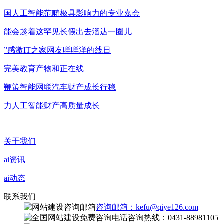
国人工智能范畴极具影响力的专业嘉会
能会趁着这罕见长假出去溜达一圈儿
”感激IT之家网友咩咩洋的线日
完美教育产物和正在线
鞭策智能网联汽车财产成长行稳
力人工智能财产高质量成长
关于我们
ai资讯
ai动态
联系我们
咨询邮箱：kefu@qiye126.com
咨询热线：0431-88981105