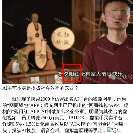
AI手艺本身是提拔社会效率的东西？
就呈现了跨越2000个仿冒出名AI平台的盗窟网坐，虚构
的“网商钱包”APP：假充阿里巴巴推出的“网商钱包”APP，虚
构的“落日红”APP: AI制做某出名企业家、明星为其坐台的虚
假视频，员工转账2500万美元，IBITEX：虚拟币买卖平台，
许诺0.5% - 1.5%日化超高收益以“AI大模子+智能合约”为噱
头，操纵AI换脸、语音合成、虚拟盘展现等手艺，
近年