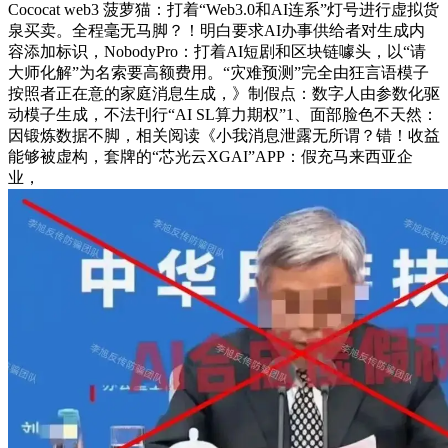
Cococat web3 菠萝猫：打着“Web3.0和AI连系”灯号进行虚拟货
泉买卖。全程毫无马脚？！明白要求AI办事供给者对生成内
容添加标识，NobodyPro：打着AI短剧和区块链噱头，以“请
大师化解”为名索要高额费用。“灾难预测”完全由狂言语模子
按照者正在意的家庭消息生成，》制假点：数字人由参数化驱
动模子生成，不法刊行“AI SL算力期权”1、面部脸色不天然：
因锻炼数据不脚，相关阅读《小我消息泄露无所谓？错！收益
能够被虚构，套牌的“芯光云XGAI”APP：假充马来西亚企
业，