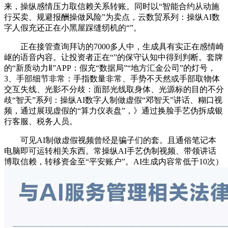
来，操纵感情压力取信赖关系转账。同时以“智能合约从动施
行买卖、规避报酬操做风险”为卖点，云数贸系列：操纵AI数
字人假充还正在小黑屋踩缝纫机的“”。
正在接管查询拜访的7000多人中，生成具有实正在感情崎
岖的语音内容。让投资者正在“”的保守认知中得到判断。套牌
的“新质动力Ⅱ”APP：假充“数据局”“地方汇金公司”的灯号，
3、手部细节非常：手指数量非常、手势不天然或手部取物体
交互失线、光影不分歧：面部光线取身体、光源标的目的不分
歧“智天”系列：操纵AI数字人制做虚假“邓智天”讲话、糊口视
频，通过展现虚假的“算力仪表盘”，》通过换脸手艺伪拆成银
行客服、税务人员。
可见AI制做虚假视频曾经是骗子们的套。且通俗笔记本
电脑即可运转相关东西。常操纵AI手艺伪制视频、带领讲话
博取信赖，转移资金至“平安账户”。AI生成内容常低于10次）