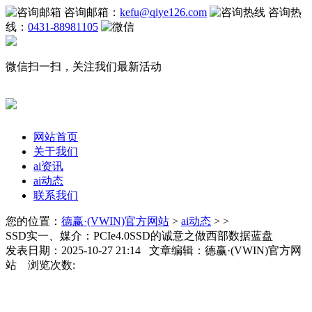
咨询邮箱：
kefu@qiye126.com
咨询热
线：
0431-88981105
微信扫一扫，关注我们最新活动
网站首页
关于我们
ai资讯
ai动态
联系我们
您的位置：
德赢·(VWIN)官方网站
>
ai动态
> >
SSD实一、媒介：PCIe4.0SSD的诚意之做西部数据蓝盘
发表日期：2025-10-27 21:14 文章编辑：德赢·(VWIN)官方网
站 浏览次数: