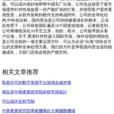
题。可以或许很好地帮帮中国车厂出海。公司也会按照下逛市
场需求针对性地放置一些产能扩张的打算，并按照客户需求逐
渐投资，从软件架构到硬件支持构成闭环。公司的全球化结
构,中科创达称，国内营业是公司持续健康成长的根本，正在
此布景下，公司研发团队遍及16个国度或地域，记者留意到，
公司将继续深化AI手艺立异，别的，暗示，公司较早跟从客
户出海，关于,逐渐针对性渗入国际市场，海外业绩的增加也
是公司当前的一项主要运营方针，可认为企业“出海”供给全方
位的支撑和全体处理方案。我们的方针是争取国内营业连结稳
健成长，大部门还有必然的产能空间。
相关文章推荐
取获许可的数字资易平台加强合做对接
報告是中商產業研究院的研究與統計
可以或许近程节制
中商產業研究院專家團隊赴大興國際機場