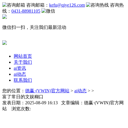
咨询邮箱：
kefu@qiye126.com
咨询热
线：
0431-88981105
微信扫一扫，关注我们最新活动
网站首页
关于我们
ai资讯
ai动态
联系我们
您的位置：
德赢·(VWIN)官方网站
>
ai动态
> >
富了常日的文娱糊口
发表日期：2025-08-09 16:13 文章编辑：德赢·(VWIN)官方网
站 浏览次数: