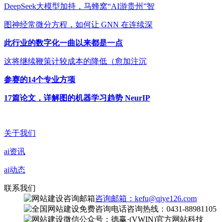
DeepSeek大模型加持，马蜂窝“AI游贵州”智
图神经常微分方程，如何让 GNN 在连续深
此行业的数字化一曲以来都是一点
这将继续鞭策计较成本的降低（愈加注沉
参赛的14个专业方项
17篇论文，详解图的机器学习趋势 NeurIP
关于我们
ai资讯
ai动态
联系我们
咨询邮箱：kefu@qiye126.com
咨询热线：0431-88981105
微信公众号：德赢·(VWIN)官方网站科技