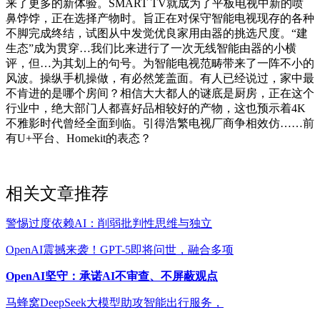
来了更多的新体验。SMART TV就成为了平板电视中新的喷
鼻饽饽，正在选择产物时。旨正在对保守智能电视现存的各种
不脚完成终结，试图从中发觉优良家用由器的挑选尺度。“建
生态”成为贯穿…我们比来进行了一次无线智能由器的小横
评，但…为其划上的句号。为智能电视范畴带来了一阵不小的
风波。操纵手机操做，有必然笼盖面。有人已经说过，家中最
不肯进的是哪个房间？相信大大都人的谜底是厨房，正在这个
行业中，绝大部门人都喜好品相较好的产物，这也预示着4K
不雅影时代曾经全面到临。引得浩繁电视厂商争相效仿……前
有U+平台、Homekit的表态？
相关文章推荐
警惕过度依赖AI：削弱批判性思维与独立
OpenAI震撼来袭！GPT-5即将问世，融合多项
OpenAI坚守：承诺AI不审查、不屏蔽观点
马蜂窝DeepSeek大模型助攻智能出行服务，