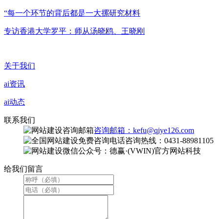
“每一个环节的背后都是一大摞研究材料
专访香港大学罗平：师从汤晓鸥、王晓刚
关于我们
ai资讯
ai动态
联系我们
咨询邮箱：kefu@qiye126.com
咨询热线：0431-88981105
微信公众号：德赢·(VWIN)官方网站科技
给我们留言