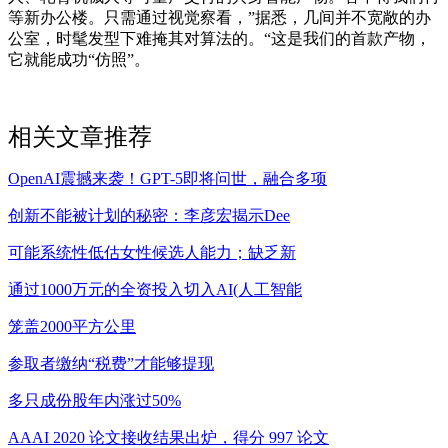
等新办公楼。只需通过视觉察看，”据悉，几间并不宽敞的办
公室，时髦发型下难掩其对算法的。“这是我们的首款产物，
它就能成功“仿照”。
相关文章推荐
OpenAI震撼来袭！GPT-5即将问世，融合多项
创新不能被计划的秘密：李彦宏揭示Dee
可能系统性低估女性候选人能力；缺乏新
通过1000万元的全资投入切入AI(人工智能
笼盖2000平方公里
参取者缴纳“税费”才能够提现
多只成份股年内涨过50%
AAAI 2020 论文接收结果出炉，得分 997 论文