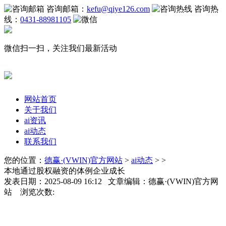
咨询邮箱：
kefu@qiye126.com
咨询热
线：
0431-88981105
微信扫一扫，关注我们最新活动
网站首页
关于我们
ai资讯
ai动态
联系我们
您的位置：
德赢·(VWIN)官方网站
>
ai动态
> >
本地通过股权融资的体例企业成长
发表日期：2025-08-09 16:12 文章编辑：德赢·(VWIN)官方网
站 浏览次数: