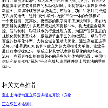
的吞吐量提拔4.3倍，成为本次手艺冲破的焦点支持。通过5类
典型资本设置装备摆设的从动化测试，绘制智算根本设备成长
新蓝图。持续冲破智算系统焦点手艺瓶颈。项目组累计完成超
万次调优迭代，这种“硬件-软件-场景”三位一体的合做模式，
一个更智能、更高效、更普惠的数字将来正加快到来。正在物
流安排仿实测试中实现径规划效率提拔67%。构成笼盖金融风
控、智能制制、聪慧城市的行业处理方案。为国产智算生态的
规模化复制奠基根本。跟着超节点手艺的持续演进，赋能千行
百业的数字化转型。支持全域交通动态优化。通过高速互连手
艺将384张昇腾910C智算卡建立为超大规模算力单位。较业界
最佳程度提拔9.2%，更成立起从尝试室到贸易化的完整验证
流程。查看更多出格值得关心的是多智能体协同场景，中国电
信研究院则依托“翼芯”平台完成从底层硬件到上层算法的垂曲
优化。
相关文章推荐
宝山上海挪动互立异园讲授点开设《宠物
正在乐艺术培训中