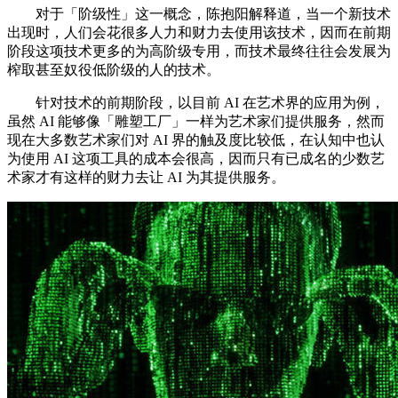
对于「阶级性」这一概念，陈抱阳解释道，当一个新技术
出现时，人们会花很多人力和财力去使用该技术，因而在前期
阶段这项技术更多的为高阶级专用，而技术最终往往会发展为
榨取甚至奴役低阶级的人的技术。
针对技术的前期阶段，以目前 AI 在艺术界的应用为例，
虽然 AI 能够像「雕塑工厂」一样为艺术家们提供服务，然而
现在大多数艺术家们对 AI 界的触及度比较低，在认知中也认
为使用 AI 这项工具的成本会很高，因而只有已成名的少数艺
术家才有这样的财力去让 AI 为其提供服务。