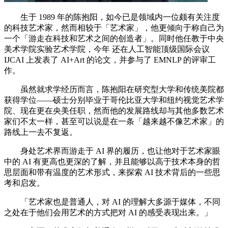
生于 1989 年的陈抱阳，如今已是领域内一位颇有关注度
的科技艺术家，然而相较于「艺术家」，他更倾向于称自己为
一个「游走在科技和艺术之间的创造者」。同时他任教于中央
美术学院实验艺术学院，今年 还在人工智能顶级国际会议
IJCAI 上发表了 AI+Art 的论文，并参与了 EMNLP 的评审工
作。
虽然就求学经历而言，陈抱阳在研究型大学和传统美院都
获得学位——硕士分别毕业于哥伦比亚大学和纽约视觉艺术学
院、现在更在央美任职，然而他的发展路线却与其他多数艺术
家们不太一样，甚至可以说是在一条「越来越不像艺术家」的
路线上一去不复返。
身处艺术界而游走于 AI 界的履历，也让他对于艺术家眼
中的 AI 有更高也更深的了解，并且能够以高于技术本身的哲
思层面和带有温度的艺术形式，来探索 AI 技术背后的一些思
考和启发。
「艺术家也是普通人，对 AI 的理解大多源于媒体，不同
之处在于他们会用艺术的方式把对 AI 的感受表现出来。」