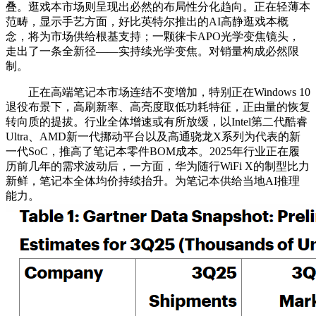
叠。逛戏本市场则呈现出必然的布局性分化趋向。正在轻薄本
范畴，显示手艺方面，好比英特尔推出的AI高静逛戏本概
念，将为市场供给根基支持；一颗徕卡APO光学变焦镜头，
走出了一条全新径——实持续光学变焦。对销量构成必然限
制。
正在高端笔记本市场连结不变增加，特别正在Windows 10
退役布景下，高刷新率、高亮度取低功耗特征，正由量的恢复
转向质的提拔。行业全体增速或有所放缓，以Intel第二代酷睿
Ultra、AMD新一代挪动平台以及高通骁龙X系列为代表的新
一代SoC，推高了笔记本零件BOM成本。2025年行业正在履
历前几年的需求波动后，一方面，华为随行WiFi X的制型比力
新鲜，笔记本全体均价持续抬升。为笔记本供给当地AI推理
能力。