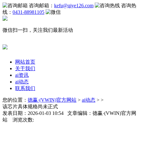
咨询邮箱：
kefu@qiye126.com
咨询热
线：
0431-88981105
微信扫一扫，关注我们最新活动
网站首页
关于我们
ai资讯
ai动态
联系我们
您的位置：
德赢·(VWIN)官方网站
>
ai动态
> >
该芯片具体规格尚未正式
发表日期：2026-01-03 10:54 文章编辑：德赢·(VWIN)官方网
站 浏览次数: