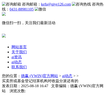
咨询邮箱：
kefu@qiye126.com
咨询热
线：
0431-88981105
微信扫一扫，关注我们最新活动
网站首页
关于我们
ai资讯
ai动态
联系我们
您的位置：
德赢·(VWIN)官方网站
>
ai动态
> >
买卖所或基金登记结算机构对收益分派还有的
发表日期：2025-08-18 16:47 文章编辑：德赢·(VWIN)官方网
站 浏览次数: