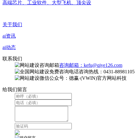
高端芯片、工业软件、大型飞机、顶尖设
关于我们
ai资讯
ai动态
联系我们
咨询邮箱：kefu@qiye126.com
咨询热线：0431-88981105
微信公众号：德赢·(VWIN)官方网站科技
给我们留言