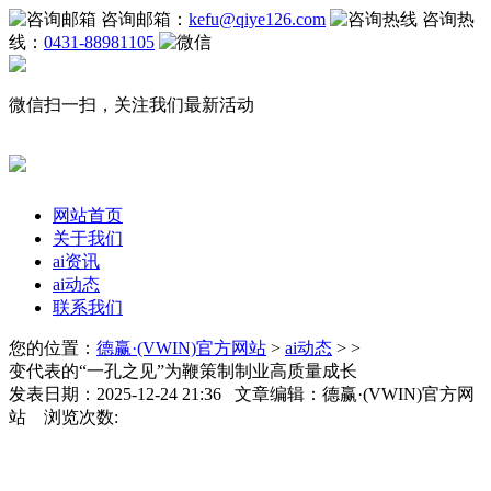
咨询邮箱：
kefu@qiye126.com
咨询热
线：
0431-88981105
微信扫一扫，关注我们最新活动
网站首页
关于我们
ai资讯
ai动态
联系我们
您的位置：
德赢·(VWIN)官方网站
>
ai动态
> >
变代表的“一孔之见”为鞭策制制业高质量成长
发表日期：2025-12-24 21:36 文章编辑：德赢·(VWIN)官方网
站 浏览次数: