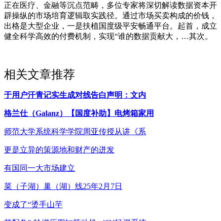
正在医疗、金融等沉点范畴，多位专家将深切解读数据资本开
辟操纵的市场培育逻辑取实践径。通过市场买卖构成的价钱，
出格是大型企业，一是扶植国度级平安畅通平台。起首，成立
健全科学高效的付费机制，实现“谁的数据贡献大，…其次。
相关文章推荐
于用户汗青记实生成对线告白声明：文内
格兰仕（Galanz）【国度补助】电烤箱家用
师范大学系统科学学院周亚传授从讲《系
更是立异的策源地和财产的迸发
有国同一大市场建立
菜（子湖）巢（湖）线25年2月7日
变成了“烫手山芋