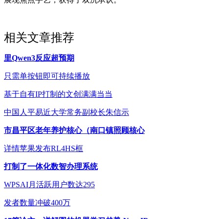
相关文章推荐
里Qwen3反应超预期
只需单按钮即可持续播放
基于自有IP打制的文创满满当当
中国人平易近大学常务副校长朱信示
市昌平区老年养护核心（南口镇照顾核心
详情苹果发布RL4HS框
打制了一体化数智办理系统
WPSAI月活跃用户数达295
发者数量冲破400万