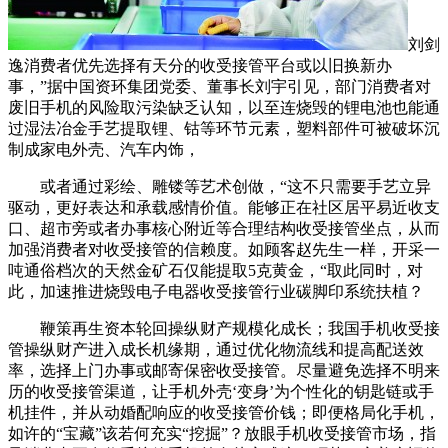
刘剑
逸消费者优先选择有天分的收受接管平台或以旧换新办
事，”据中国资环集团党委、董事长刘宇引见，部门消费者对
废旧手机的风险取污染缺乏认知，以至连烧毁的锂电池也能通
过湿法冶金手艺提取锂、钴等环节元素，塑料部件可被破坏沉
制成家电外壳、汽车内饰，
或者通过彩绘、雕镂等艺术创做，“这不只需要手艺立异
驱动，更好表达和承载感情价值。能够正在社区居平易近收支
口、超市旁或者办事核心附近等合理结构收受接管坐点，从而
加强消费者对收受接管的信赖度。如顾客赵先生一样，开采一
吨通俗档次的天然金矿石仅能提取5克黄金，“取此同时，对
此，加速推进烧毁电子电器收受接管行业碳脚印系统扶植？
鞭策再生资本轮回操纵财产规模化成长；我国手机收受接
管操纵财产进入成长机缘期，通过优化物流线和提高配送效
率，选择上门办事或邮寄保密收受接管。尽量避免选择不明来
历的收受接管渠道，让手机外壳‘变身’为个性化的钥匙链或手
机挂件，并从动婚配响应的收受接管价钱；即便格局化手机，
如许的“宝藏”该若何充实“挖掘”？放眼手机收受接管市场，指