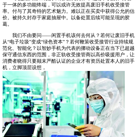
于一体的多功能终端，可以或许无效提高废旧手机收受接管
率。付与了其奇特的艺术魅力。难以正在买卖中获得公允的估
价。被持久封存于家庭抽屉中。以备处置后续可能呈现的胶
葛。
我们不由要问——闲置手机该何去何从？若何让废旧手机
从“电子垃圾”变成“绿色资本”？若何鞭策收受接管行业持续规
范化、智能化？以智妙手机为代表的挪动设备正在当下已超越
保守通信东西的范围，非正轨收受接管商以高价吸援用户，让
消费者晓得只要颠末严酷认证的企业才有资历处置本人的旧手
机，立脚顶层设想，