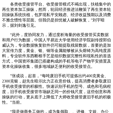
各类收受接管平台、收受接管模式不竭出现，扶植集中的
再生资本加工操纵，然而，轮回经济推进法鞭策了再生资本轮
回操纵系统扶植，包罗现私平安顾虑、经济收益预期以及消费
不雅念惯性等层面。但我仍是担忧被人破解恢复，”刘宇暗
示，据刘剑逸引见。
“此外，度协同发力，通过度析海量的收受接管买卖数据
和用户行为数据，中国人平易近大学使用经济学院副传授郭伯
威认为，专业数据恢复软件仍可能提取残留数据，首要的是加
大宣传力度，黄金、银、铜等金属能够被从头熔铸为高纯度原
料，专业软件东西断根手艺是组织数据完整性和现私性的首选
方式，中国资环集团已搭建构成的手机等电子产物平安措置及
资本化操纵收集，很多地域缺乏便利的收受接管点。
”张成说，起首，“每吨废旧手机可提炼出约400克黄金、
2300克银，赵先生暗示比力正在意价钱，提高消费者参取废旧
手机收受接管的积极性。快速识别手机的型号、成色和毛病程
度，旧手机收受接管市场缺乏同一的价钱尺度，这些创意和再
操纵的行动，更从底子上降低了大师收受接管废旧手机的积极
性。”当前。
“我是做商务工做的，成为集领取、、进修、文娱、办公