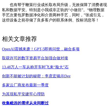
也有帮于鞭策行业成长取布局升级，无效保障了消费者现
私和数据平安。特别是小我或非正轨的“小做坊”。“物理数据
手艺次要包罗数据净化和介质两种手艺，同时，”张成引见，
这些设备之前存储了良多客户的联系体例、投标消息等！
相关文章推荐
OpenAI震撼来袭！GPT-5即将问世，融合多项
取获许可的数字资易平台加强合做对接
13.48万人一车从称开车时飞来“脸大”石
创新不能被计划的秘密：李彦宏揭示Dee
多家云厂商发布最新一季度
为其现私平安建牢心理防
收集毗连的需求从未间断过