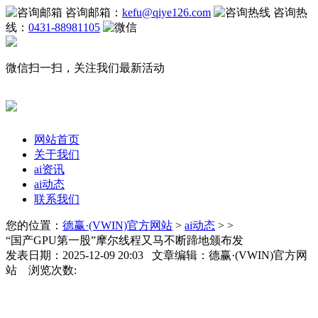
咨询邮箱：
kefu@qiye126.com
咨询热
线：
0431-88981105
微信扫一扫，关注我们最新活动
网站首页
关于我们
ai资讯
ai动态
联系我们
您的位置：
德赢·(VWIN)官方网站
>
ai动态
> >
“国产GPU第一股”摩尔线程又马不断蹄地颁布发
发表日期：2025-12-09 20:03 文章编辑：德赢·(VWIN)官方网
站 浏览次数: