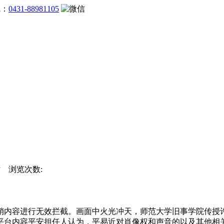
线：
0431-88981105
网站 浏览次数:
内容进行无效拦截。画面中火光冲天，师范大学旧事学院传授许
平台内容平安担任人认为，平易近对肖像权和声音的以及其他相