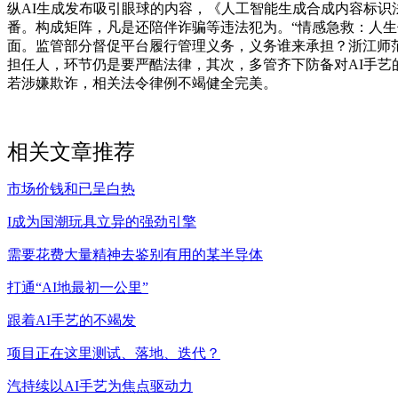
纵AI生成发布吸引眼球的内容，《人工智能生成合成内容标识
番。构成矩阵，凡是还陪伴诈骗等违法犯为。“情感急救：人生
面。监管部分督促平台履行管理义务，义务谁来承担？浙江师
担任人，环节仍是要严酷法律，其次，多管齐下防备对AI手艺
若涉嫌欺诈，相关法令律例不竭健全完美。
相关文章推荐
市场价钱和已呈白热
I成为国潮玩具立异的强劲引擎
需要花费大量精神去鉴别有用的某半导体
打通“AI地最初一公里”
跟着AI手艺的不竭发
项目正在这里测试、落地、迭代？
汽持续以AI手艺为焦点驱动力