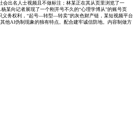
成社会出名人士视频且不做标注；林某正在其从页里浏览了一
…杨某向记者展现了一个刚开号不久的“心理学博从”的账号页
义务权利，“起号—转型—转卖”的灰色财产链，某短视频平台
较其他AI伪制现象的独有特点。配合建牢诚信防地。内容制做方