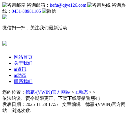
咨询邮箱：
kefu@qiye126.com
咨询热
线：
0431-88981105
微信扫一扫，关注我们最新活动
网站首页
关于我们
ai资讯
ai动态
联系我们
您的位置：
德赢·(VWIN)官方网站
>
ai动态
> >
依法约谈、责令期限更正、下架下线等措置惩罚
发表日期：2025-11-28 17:57 文章编辑：德赢·(VWIN)官方网
站 浏览次数: