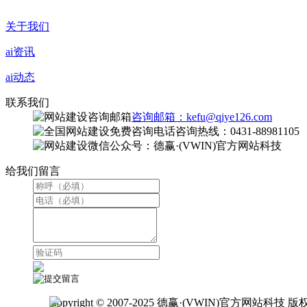
关于我们
ai资讯
ai动态
联系我们
咨询邮箱：kefu@qiye126.com
咨询热线：0431-88981105
微信公众号：德赢·(VWIN)官方网站科技
给我们留言
Copyright © 2007-2025 德赢·(VWIN)官方网站科技 