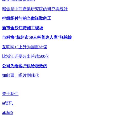
報告是中商產業研究院的研究與統計
把组织付与的当做谋取的工
新市金沙江特施工现场
市科协“杭州市50人科普达人库”张铭旋
互联网+”上升为国度计谋
比浙江还要超出跨越500亿
公司为给客户供给极致的
如邮票、唱片到现代
关于我们
ai资讯
ai动态